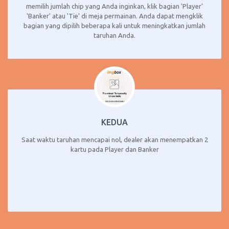
memilih jumlah chip yang Anda inginkan, klik bagian 'Player'
'Banker' atau 'Tie' di meja permainan. Anda dapat mengklik
bagian yang dipilih beberapa kali untuk meningkatkan jumlah
taruhan Anda.
KEDUA
Saat waktu taruhan mencapai nol, dealer akan menempatkan 2
kartu pada Player dan Banker