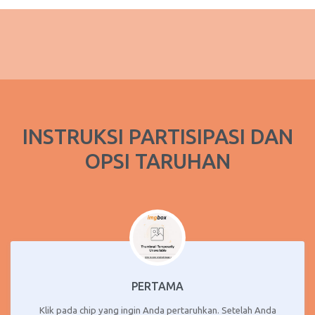
INSTRUKSI PARTISIPASI DAN
OPSI TARUHAN
PERTAMA
Klik pada chip yang ingin Anda pertaruhkan. Setelah Anda