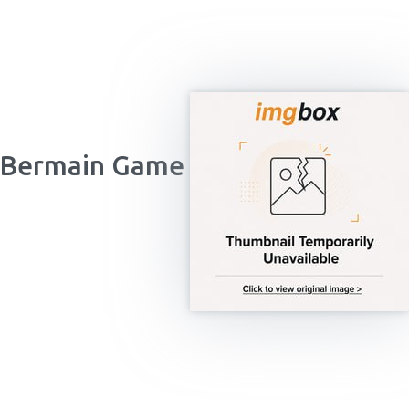
Bermain Game