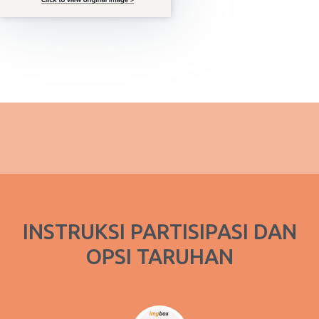
INSTRUKSI PARTISIPASI DAN
OPSI TARUHAN